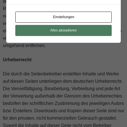
der Verlinkung auf mögliche Rechtsverstöße überprüft.
Rechtswidrige Inhalte waren zum Zeitpunkt der Verlinkung
nicht erkennbar. Eine permanente inhaltliche Kontrolle der
Einstellungen
verlinkten Seiten ist jedoch ohne konkrete Anhaltspunkte
Alles akzeptieren
einer Rechtsverletzung nicht zumutbar. Bei Bekanntwerden
von Rechtsverletzungen werden wir derartige Links
umgehend entfernen.
Urheberrecht
Die durch die Seitenbetreiber erstellten Inhalte und Werke
auf diesen Seiten unterliegen dem deutschen Urheberrecht.
Die Vervielfältigung, Bearbeitung, Verbreitung und jede Art
der Verwertung außerhalb der Grenzen des Urheberrechtes
bedürfen der schriftlichen Zustimmung des jeweiligen Autors
bzw. Erstellers. Downloads und Kopien dieser Seite sind nur
für den privaten, nicht kommerziellen Gebrauch gestattet.
Soweit die Inhalte auf dieser Seite nicht vom Betreiber