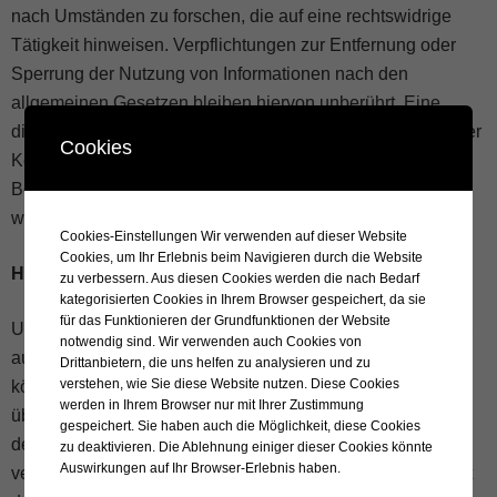
nach Umständen zu forschen, die auf eine rechtswidrige
Tätigkeit hinweisen. Verpflichtungen zur Entfernung oder
Sperrung der Nutzung von Informationen nach den
allgemeinen Gesetzen bleiben hiervon unberührt. Eine
diesbezügliche Haftung ist jedoch erst ab dem Zeitpunkt der
Cookies
Kenntnis einer konkreten Rechtsverletzung möglich. Bei
Bekanntwerden von entsprechenden Rechtsverletzungen
werden wir diese Inhalte umgehend entfernen.
Cookies-Einstellungen Wir verwenden auf dieser Website
Cookies, um Ihr Erlebnis beim Navigieren durch die Website
Haftung für Links
zu verbessern. Aus diesen Cookies werden die nach Bedarf
kategorisierten Cookies in Ihrem Browser gespeichert, da sie
für das Funktionieren der Grundfunktionen der Website
Unser Angebot enthält Links zu externen Webseiten Dritter,
notwendig sind. Wir verwenden auch Cookies von
auf deren Inhalte wir keinen Einfluss haben. Deshalb
Drittanbietern, die uns helfen zu analysieren und zu
verstehen, wie Sie diese Website nutzen. Diese Cookies
können wir für diese fremden Inhalte auch keine Gewähr
werden in Ihrem Browser nur mit Ihrer Zustimmung
übernehmen. Für die Inhalte der verlinkten Seiten ist stets
gespeichert. Sie haben auch die Möglichkeit, diese Cookies
der jeweilige Anbieter oder Betreiber der Seiten
zu deaktivieren. Die Ablehnung einiger dieser Cookies könnte
Auswirkungen auf Ihr Browser-Erlebnis haben.
verantwortlich. Die verlinkten Seiten wurden zum Zeitpunkt