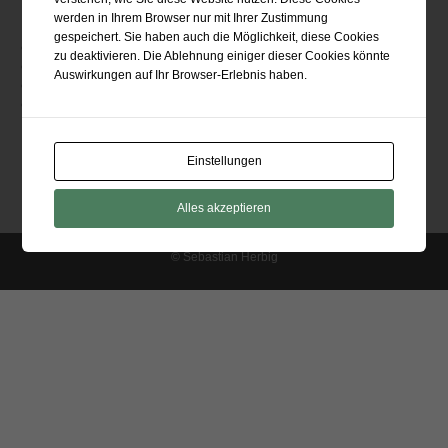
Aktuelle Beiträge…
werden in Ihrem Browser nur mit Ihrer Zustimmung
gespeichert. Sie haben auch die Möglichkeit, diese Cookies
Wichtelgeschenk 2021 – Ginderalla
zu deaktivieren. Die Ablehnung einiger dieser Cookies könnte
Regal für Sichtlagerboxen
Auswirkungen auf Ihr Browser-Erlebnis haben.
Dosenspender (für die Wand)
Plötzlich und unerwartet. Du fehlst uns.
Einstellungen
Impressum
Datenschutzerklärung
Alles akzeptieren
© Sebastian Herbig