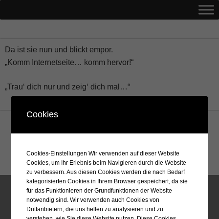
Da ist sie nun und blickt empor.
„Komm Internetseite… komm hervor!“
„Trau‘ dich nur und zeig‘ dich mal…“
Cookies
zurück zur Übersicht
Cookies-Einstellungen Wir verwenden auf dieser Website
POST VIEWS:
3.332
Cookies, um Ihr Erlebnis beim Navigieren durch die Website
zu verbessern. Aus diesen Cookies werden die nach Bedarf
kategorisierten Cookies in Ihrem Browser gespeichert, da sie
soulflower.de ist eine private Internetseite
für das Funktionieren der Grundfunktionen der Website
notwendig sind. Wir verwenden auch Cookies von
Drittanbietern, die uns helfen zu analysieren und zu
verstehen, wie Sie diese Website nutzen. Diese Cookies